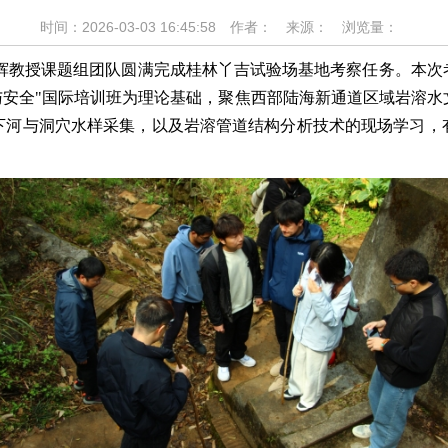
时间：2026-03-03 16:45:58
作者：
来源：
浏览量：
1946姜光辉教授课题组团队圆满完成桂林丫吉试验场基地考察任务。本
程与安全"国际培训班为理论基础，聚焦西部陆海新通道区域岩溶
下河与洞穴水样采集，以及岩溶管道结构分析技术的现场学习，