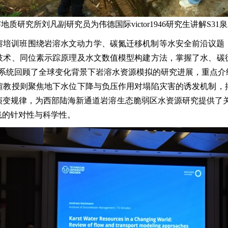
地质研究所刘凡副研究员为伟德国际victor1946研究生讲解S31
际岩溶培训班围绕岩溶水文动力学、碳氮迁移机制等水安全前沿议
技术、同位素示踪原理及水文数值模型构建方法，掌握了水、碳
mann教授系统回顾了全球变化背景下岩溶水资源模拟的研究进展，
煊教授则聚焦地下水位下降与负压作用对塌陷灾害的诱发机制，
演变规律，为西部陆海新通道岩溶生态脆弱区水资源研究提供了关
践的针对性与科学性。