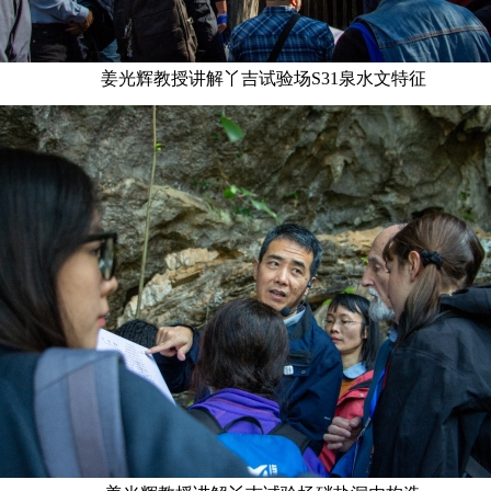
姜光辉教授讲解丫吉试验场S31泉水文特征