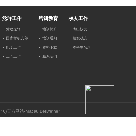
党群工作
培训教育
校友工作
党建先锋
培训简介
杰出校友
国家样板支部
培训通知
校友动态
纪委工作
资料下载
本科生名录
工会工作
联系我们
)官方网站-Macau Bellwether