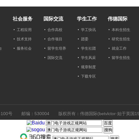
社会服务
国际交流
学生工作
伟德国际
工程应用
合作高校
学工快讯
本科生招生
技术支持
合作项目
团委
研究生招生
台
服务社会
留学生培养
学生社团
就业工作
国际交流
学生风采
留学生招生
规章制度
下载专区
100号
邮编：530004
版权所有：伟德国际(betvlctor·始于英国1946