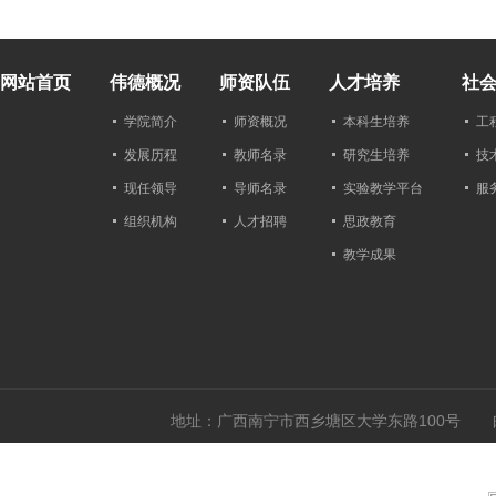
网站首页
伟德概况
师资队伍
人才培养
社
学院简介
师资概况
本科生培养
工
发展历程
教师名录
研究生培养
技
现任领导
导师名录
实验教学平台
服
组织机构
人才招聘
思政教育
教学成果
地址：广西南宁市西乡塘区大学东路100号