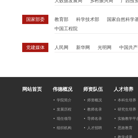
大数据发展局
乡村振兴局
广西投
国家部委
教育部
科学技术部
国家自然科学
中国工程院
党建媒体
人民网
新华网
光明网
中国共产
网站首页
伟德概况
师资队伍
人才培养
学院简介
师资概况
本科生培养
发展历程
教师名录
研究生培养
现任领导
导师名录
实验教学平
组织机构
人才招聘
思政教育
教学成果