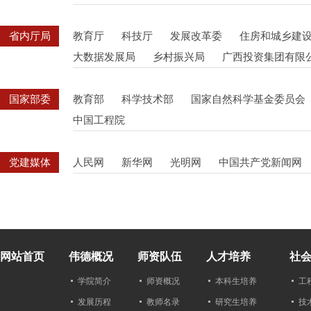
省内厅局
教育厅
科技厅
发展改革委
住房和城乡建
大数据发展局
乡村振兴局
广西投资集团有限
国家部委
教育部
科学技术部
国家自然科学基金委员会
中国工程院
党建媒体
人民网
新华网
光明网
中国共产党新闻网
网站首页
伟德概况
师资队伍
人才培养
社
学院简介
师资概况
本科生培养
工
发展历程
教师名录
研究生培养
技