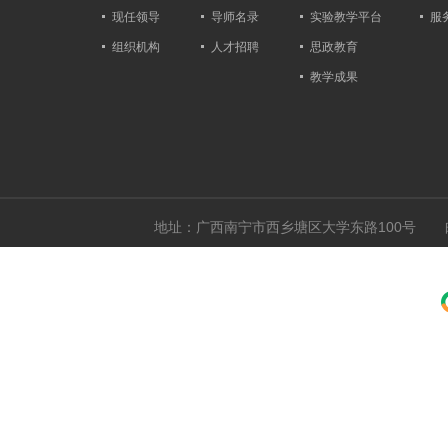
现任领导
导师名录
实验教学平台
服
组织机构
人才招聘
思政教育
教学成果
地址：广西南宁市西乡塘区大学东路100号